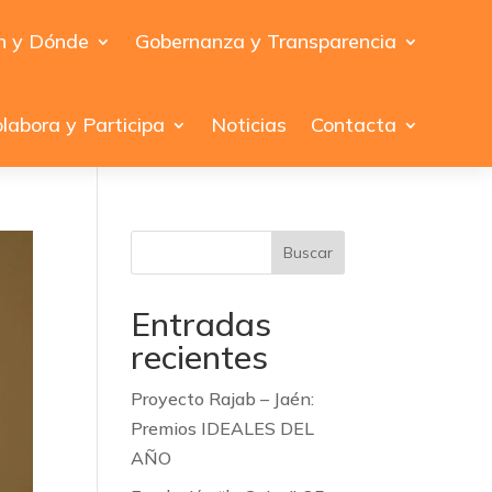
n y Dónde
Gobernanza y Transparencia
labora y Participa
Noticias
Contacta
Buscar
Entradas
recientes
Proyecto Rajab – Jaén:
Premios IDEALES DEL
AÑO