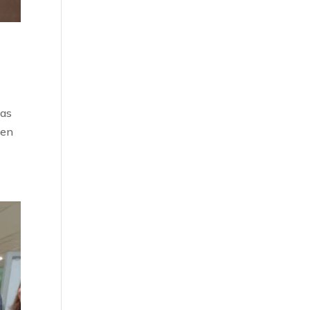
las
 en