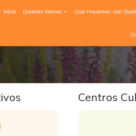
Inicio
Quiénes Somos
Qué Hacemos, con Quié
Co
ivos
Centros Cul