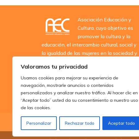
Asociación Educación y
Cultura, cuyo objetivo es
promover la cultura y la
educación, el intercambio cultural, social y
la igualdad de las mujeres en la sociedad y
en la cultura
Valoramos tu privacidad
Usamos cookies para mejorar su experiencia de
navegación, mostrarle anuncios o contenidos
personalizados y analizar nuestro tráfico. Al hacer clic en
“Aceptar todo” usted da su consentimiento a nuestro uso
de las cookies.
Inicio
Aviso Legal
Política de Priv
Personalizar
Rechazar todo
Aceptar todo