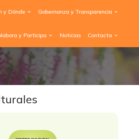
n y Dónde
Gobernanza y Transparencia
labora y Participa
Noticias
Contacta
turales